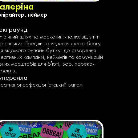
алеріна
опірайтер, неймер
екграунд
+ річний шлях по маркетинг-полю: від smm
країнських брендів та ведення фешн-блогу
ля відомого онлайн-бутіку, до створення
еативних кампаній, неймінгів та комунікацій
ізних масштабів для бʼюті, зоо, хорека-
оектів.
уперсила
реативноперфекціоністський запал