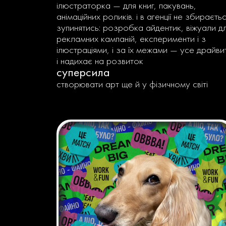
ілюстраторка — для книг, пакувань,
анімаційних роликів. і в агенції не збираєть
зупинятись: розробка айдентик, віжуали д
рекламних кампаній, експерименти і з
ілюстраціями, і за їх межами — усе драйви
і надихає на розвиток
суперсила
створювати арт ще й у фізичному світі