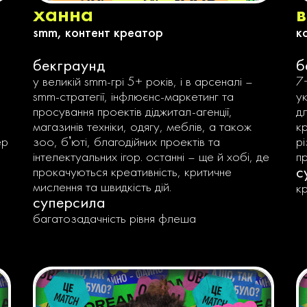
ханна
в
smm, контент креатор
к
бекграунд
б
у великій smm-грі 5+ років, і в арсеналі –
7
smm-стратегії, інфлюєнс-маркетинг та
у
просування проектів діджитал-агенції,
д
магазинів техніки, одягу, меблів, а також
кр
ер
зоо, бʼюті, благодійних проектів та
р
інтелектуальних ігор. останні – ще й хобі, де
пр
с
прокачуються креативність, критичне
мислення та швидкість дій.
к
суперсила
багатозадачність рівня флеша