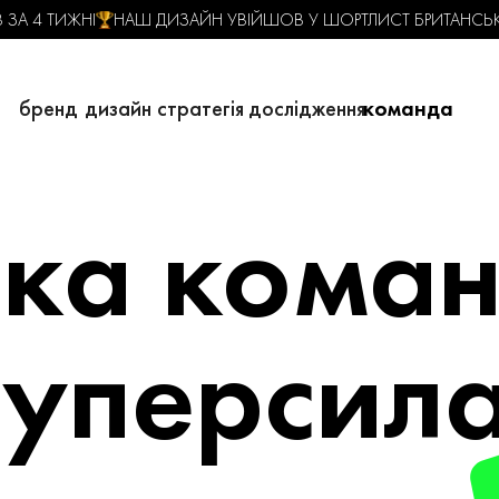
ЗА 4 ТИЖНІ
НАШ ДИЗАЙН УВІЙШОВ У ШОРТЛИСТ БРИТАНСЬКО
бренд
дизайн
стратегія
дослідження
команда
ка коман
суперсил