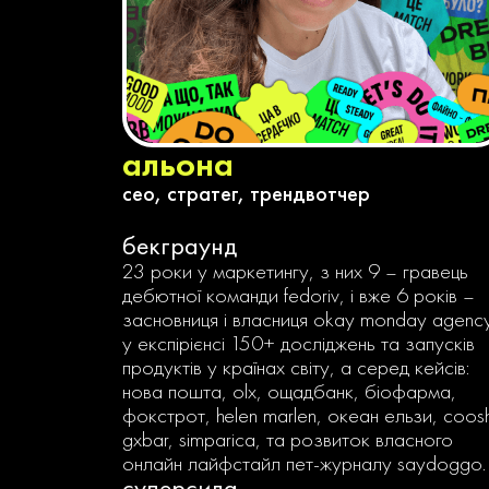
альона
ceo, стратег, трендвотчер
бекграунд
23 роки у маркетингу, з них 9 – гравець
дебютної команди fedoriv, і вже 6 років –
засновниця і власниця okay monday agency
у експірієнсі 150+ досліджень та запусків
продуктів у країнах світу, а серед кейсів:
нова пошта, olx, ощадбанк, біофарма,
фокстрот, helen marlen, океан ельзи, coos
gxbar, simparica, та розвиток власного
онлайн лайфстайл пет-журналу saydoggo.
суперсила