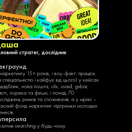
даша
оловний стратег, дослідник
екграунд
 маркетингу 15+ років, і воу-факт: працює
 спеціальністю і кайфує від цього! у кейсах
адбанк, нова пошта, olx, usaid, gxbar,
‘юті, хорека та фешн, і понад 70
сліджень ринків та споживачів. а у мріях –
ласний фонд маркетинг-підтримки молодих
знесів.
уперсила
озитив-searching у будь-чому