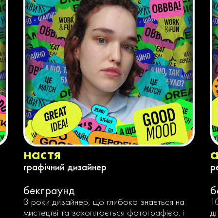
настя
графічний дизайнер
р
бекграунд
б
3 роки дизайнер, що глибоко знається на
1
мистецтві та захоплюється фотографією. і
д