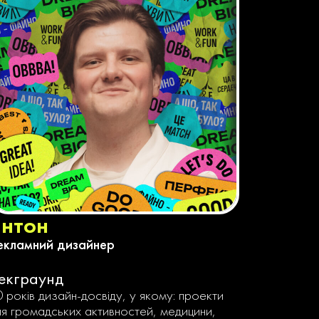
антон
екламний дизайнер
екграунд
0 років дизайн-досвіду, у якому: проекти
ля громадських активностей, медицини,