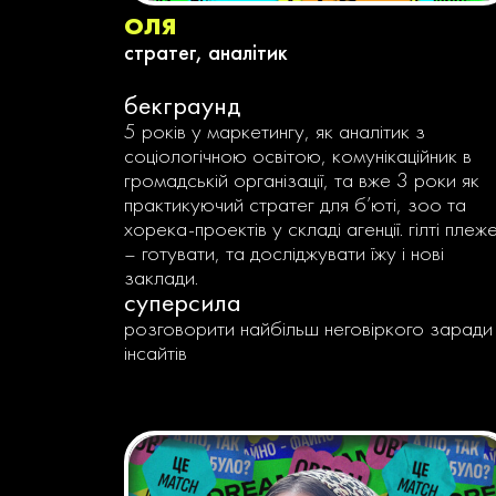
оля
стратег, аналітик
бекграунд
5 років у маркетингу, як аналітик з
соціологічною освітою, комунікаційник в
громадській організації, та вже 3 роки як
практикуючий стратег для б’юті, зоо та
хорека-проектів у складі агенції. гілті плеж
– готувати, та досліджувати їжу і нові
заклади.
суперсила
розговорити найбільш неговіркого заради
інсайтів