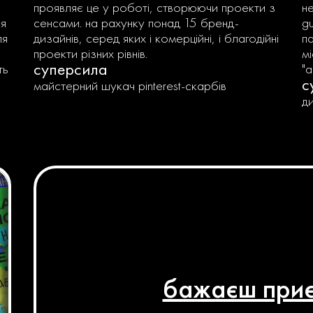
проявляє це у роботі, створюючи проекти з
не
ся
сенсами. на рахунку понад 15 бренд-
g
ля
дизайнів, серед яких і комерційні, і благодійні
па
проекти різних рівнів.
мі
суперсила
ть
"
с
майстерний шукач pinterest-скарбів
д
бажаєш приє