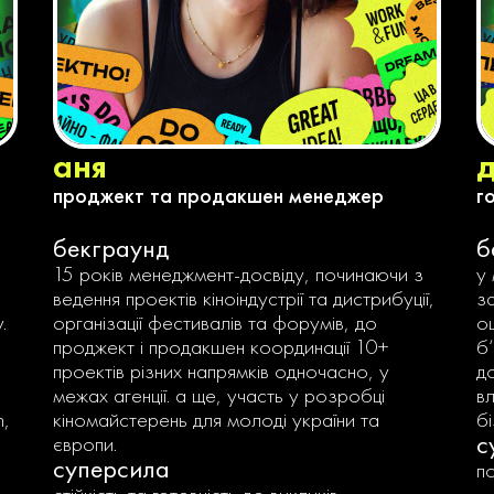
аня
проджект та продакшен менеджер
г
бекграунд
б
15 років менеджмент-досвіду, починаючи з
у
ведення проектів кіноіндустрії та дистрибуції,
за
.
організації фестивалів та форумів, до
ощ
проджект і продакшен координації 10+
б
проектів різних напрямків одночасно, у
до
межах агенції. а ще, участь у розробці
в
h,
кіномайстерень для молоді україни та
бі
с
європи.
суперсила
п