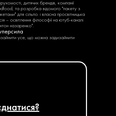
рухомості, дитячих брендів, компанії
udfood, та розробка відомого "пакету з
кетами" для сільпо. і власна просвітницька
сія – освітлення філософії на ютуб-каналі
антон назаренко".
уперсила
изайнити усе, що можна задизайнити
днатися?