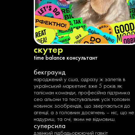
скутер
time balance консультант
бекграунд
народжений у сша, одразу ж залетів в
український маркетинг. вже 5 років як
талісман команди, професійна підтримка
сео альони та тестувальник усіх топових
новинок зообрендів, що звертаються до
агенції. а з головних досягнень – ніс, що не
надуриш, та очі, яким не відмовиш.
суперсила
дзвінкий підбадьорюючий гавкіт